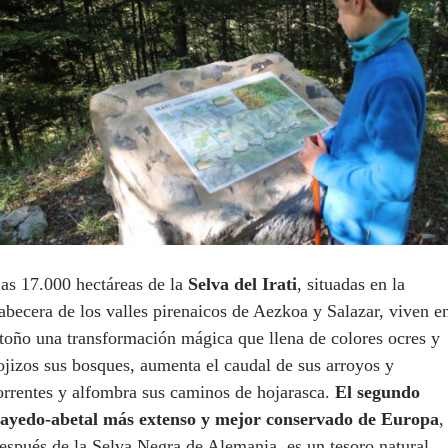
as 17.000 hectáreas de la
Selva del Irati
, situadas en la
abecera de los valles pirenaicos de Aezkoa y Salazar, viven e
toño una transformación mágica que llena de colores ocres y
ojizos sus bosques, aumenta el caudal de sus arroyos y
orrentes y alfombra sus caminos de hojarasca.
El segundo
ayedo-abetal más extenso y mejor conservado de Europa
,
espués de la Selva Negra de Alemania, es un tesoro natural