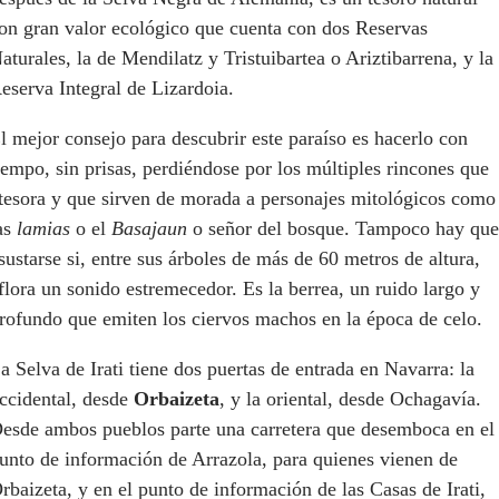
on gran valor ecológico que cuenta con dos Reservas
aturales, la de Mendilatz y Tristuibartea o Ariztibarrena, y la
eserva Integral de Lizardoia.
l mejor consejo para descubrir este paraíso es hacerlo con
iempo, sin prisas, perdiéndose por los múltiples rincones que
tesora y que sirven de morada a personajes mitológicos como
as
lamias
o el
Basajaun
o señor del bosque. Tampoco hay que
sustarse si, entre sus árboles de más de 60 metros de altura,
flora un sonido estremecedor. Es la berrea, un ruido largo y
rofundo que emiten los ciervos machos en la época de celo.
a Selva de Irati tiene dos puertas de entrada en Navarra: la
ccidental, desde
Orbaizeta
, y la oriental, desde Ochagavía.
esde ambos pueblos parte una carretera que desemboca en el
unto de información de Arrazola, para quienes vienen de
rbaizeta, y en el punto de información de las Casas de Irati,