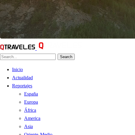
Search
Inicio
Actualidad
Reportajes
España
Europa
África
America
Asia
Oriente Medio