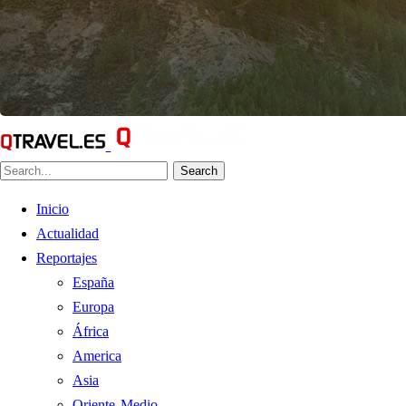
Search
Inicio
Actualidad
Reportajes
España
Europa
África
America
Asia
Oriente Medio