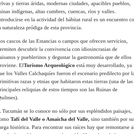
elvas y tierras áridas, modernas ciudades, apacibles pueblos,
uinas indígenas, altas cumbres, cuencas, ríos y valles.
ntroducirse en la actividad del hábitat rural es un encuentro c
a naturaleza pródiga de esta provincia.
os cascos de las Estancias o campos que ofrecen servicios,
ermiten descubrir la convivencia con idiosincrasias de
aisanos y pueblerinos y degustar la gastronomía que de ellos
roviene. El
Turismo Arqueológico
está muy desarrollado, ya
ue los Valles Calchaquíes fueron el escenario predilecto por l
rimitivas razas y etnias que habitaron estas tierras (una de las
rincipales reliquias de estos tiempos son las Ruinas de
uilmes).
 Tucumán se lo conoce no sólo por sus espléndidos paisajes,
como
Tafí del Valle o Amaicha del Valle,
sino también por su
arga histórica. Para encontrar sus raíces hay que remontarse a