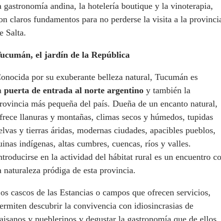
a gastronomía andina, la hotelería boutique y la vinoterapia,
on claros fundamentos para no perderse la visita a la provinci
e Salta.
ucumán, el jardín de la República
onocida por su exuberante belleza natural, Tucumán es
a
puerta de entrada al norte argentino
y también la
rovincia más pequeña del país. Dueña de un encanto natural,
frece llanuras y montañas, climas secos y húmedos, tupidas
elvas y tierras áridas, modernas ciudades, apacibles pueblos,
uinas indígenas, altas cumbres, cuencas, ríos y valles.
ntroducirse en la actividad del hábitat rural es un encuentro c
a naturaleza pródiga de esta provincia.
os cascos de las Estancias o campos que ofrecen servicios,
ermiten descubrir la convivencia con idiosincrasias de
aisanos y pueblerinos y degustar la gastronomía que de ellos