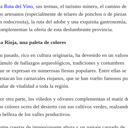
La
Ruta del Vino
, sus termas, el turismo minero, el camino de
os artesanos (especialmente de telares de ponchos o de piezas
n rodocrosita), la ruta del adobe y una exquisita gastronomía,
omplementan la oferta de esta deslumbrante provincia.
a Rioja, una paleta de colores
u pasado, rico en cultura originaria, ha devenido en un valios
úmulo de hallazgos arqueológicos, tradiciones y costumbres
ue se expresan en numerosas fiestas populares. Entre ellas se
estacan los carnavales riojanos, que se han vuelto famosos po
añar de vitalidad a toda la región.
or otra parte, los viñedos y olivares complementan el matiz d
os colores ocres del desierto con sus cultivos verdes, realzand
a belleza de los valles productivos.
ntre cuestas de impresionante altura y un paisaje cargado de