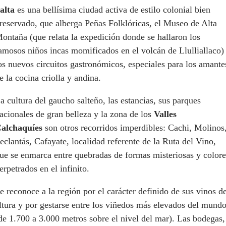
alta
es una bellísima ciudad activa de estilo colonial bien
reservado, que alberga Peñas Folklóricas, el Museo de Alta
ontaña (que relata la expedición donde se hallaron los
amosos niños incas momificados en el volcán de Llulliallaco)
os nuevos circuitos gastronómicos, especiales para los amante
e la cocina criolla y andina.
a cultura del gaucho salteño, las estancias, sus parques
acionales de gran belleza y la zona de los
Valles
alchaquíes
son otros recorridos imperdibles: Cachi, Molinos
eclantás, Cafayate, localidad referente de la Ruta del Vino,
ue se enmarca entre quebradas de formas misteriosas y colore
erpetrados en el infinito.
e reconoce a la región por el carácter definido de sus vinos d
ltura y por gestarse entre los viñedos más elevados del mund
de 1.700 a 3.000 metros sobre el nivel del mar). Las bodegas,