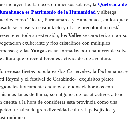
ue incluyen los famosos e inmensos salares;
la
Quebrada de
umahuaca es Patrimonio de la Humanidad
y
alberga
ueblos como Tilcara, Purmamarca y Humahuaca, en los que e
asado se conserva casi intacto y el arte precolombino está
resente en toda su extensión;
los Valles
se caracterizan por su
egetación exuberante y ríos cristalinos con múltiples
emansos; y
las Yungas
están formadas por una increíble selva
e altura que ofrece diferentes actividades de aventura.
umerosas fiestas populares -los Carnavales, la Pachamama, e
nti Raymi y el festival de Casabindo-, exquisitos platos
egionales típicamente andinos y tejidos elaborados con
inísimas lanas de llama, son algunos de los atractivos a tener
n cuenta a la hora de considerar esta provincia como una
pción turística de gran diversidad cultural, paisajística y
astronómica.