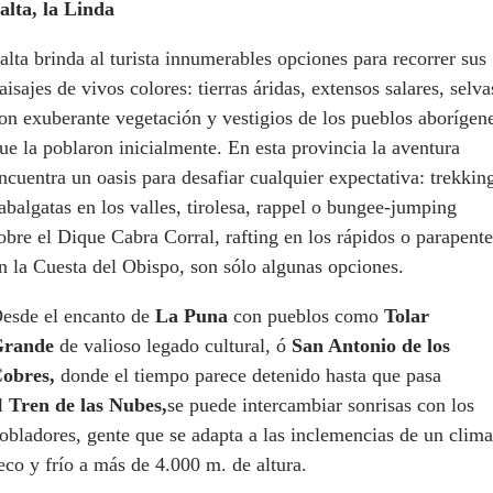
alta, la Linda
alta brinda al turista innumerables opciones para recorrer sus
aisajes de vivos colores: tierras áridas, extensos salares, selva
on exuberante vegetación y vestigios de los pueblos aborígen
ue la poblaron inicialmente. En esta provincia la aventura
ncuentra un oasis para desafiar cualquier expectativa: trekkin
abalgatas en los valles, tirolesa, rappel o bungee-jumping
obre el Dique Cabra Corral, rafting en los rápidos o parapente
n la Cuesta del Obispo, son sólo algunas opciones.
esde el encanto de
La Puna
con pueblos como
Tolar
rande
de valioso legado cultural, ó
San Antonio de los
obres,
donde el tiempo parece detenido hasta que pasa
l
Tren de las Nubes,
se puede intercambiar sonrisas con los
obladores, gente que se adapta a las inclemencias de un clima
eco y frío a más de 4.000 m. de altura.