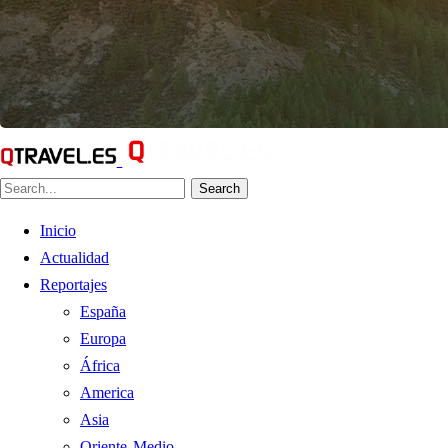
Search
Inicio
Actualidad
Reportajes
España
Europa
África
America
Asia
Oriente Medio