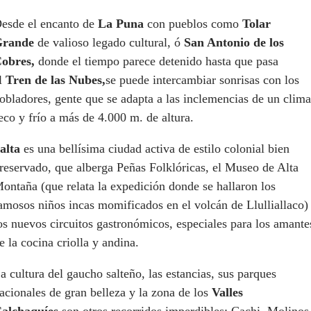
esde el encanto de
La Puna
con pueblos como
Tolar
rande
de valioso legado cultural, ó
San Antonio de los
obres,
donde el tiempo parece detenido hasta que pasa
l
Tren de las Nubes,
se puede intercambiar sonrisas con los
obladores, gente que se adapta a las inclemencias de un clima
eco y frío a más de 4.000 m. de altura.
alta
es una bellísima ciudad activa de estilo colonial bien
reservado, que alberga Peñas Folklóricas, el Museo de Alta
ontaña (que relata la expedición donde se hallaron los
amosos niños incas momificados en el volcán de Llulliallaco)
os nuevos circuitos gastronómicos, especiales para los amante
e la cocina criolla y andina.
a cultura del gaucho salteño, las estancias, sus parques
acionales de gran belleza y la zona de los
Valles
alchaquíes
son otros recorridos imperdibles: Cachi, Molinos