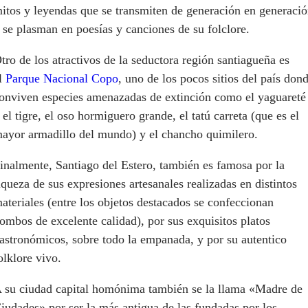
itos y leyendas que se transmiten de generación en generaci
 se plasman en poesías y canciones de su folclore.
tro de los atractivos de la seductora región santiagueña es
l
Parque Nacional Copo
, uno de los pocos sitios del país don
onviven especies amenazadas de extinción como el yaguareté
 el tigre, el oso hormiguero grande, el tatú carreta (que es el
ayor armadillo del mundo) y el chancho quimilero.
inalmente, Santiago del Estero, también es famosa por la
iqueza de sus expresiones artesanales realizadas en distintos
ateriales (entre los objetos destacados se confeccionan
ombos de excelente calidad), por sus exquisitos platos
astronómicos, sobre todo la empanada, y por su autentico
olklore vivo.
 su ciudad capital homónima también se la llama «Madre de
iudades» por ser la más antigua de las fundadas por los