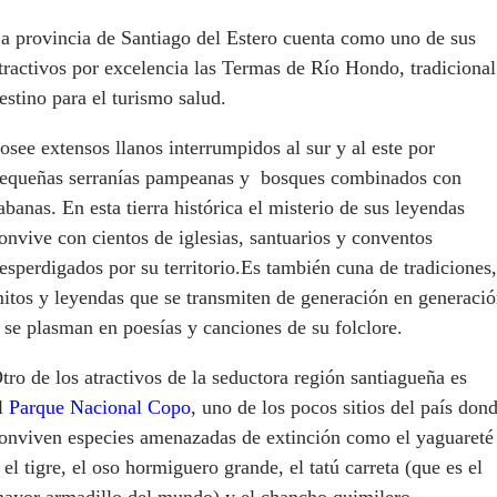
a provincia de Santiago del Estero cuenta como uno de sus
tractivos por excelencia las Termas de Río Hondo, tradicional
estino para el turismo salud.
osee extensos llanos interrumpidos al sur y al este por
equeñas serranías pampeanas y bosques combinados con
abanas. En esta tierra histórica el misterio de sus leyendas
onvive con cientos de iglesias, santuarios y conventos
esperdigados por su territorio.Es también cuna de tradiciones,
itos y leyendas que se transmiten de generación en generaci
 se plasman en poesías y canciones de su folclore.
tro de los atractivos de la seductora región santiagueña es
l
Parque Nacional Copo
, uno de los pocos sitios del país don
onviven especies amenazadas de extinción como el yaguareté
 el tigre, el oso hormiguero grande, el tatú carreta (que es el
ayor armadillo del mundo) y el chancho quimilero.