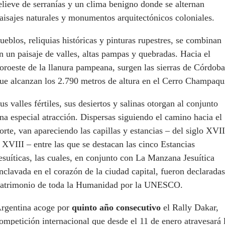
elieve de serranías y un clima benigno donde se alternan
aisajes naturales y monumentos arquitectónicos coloniales.
ueblos, reliquias históricas y pinturas rupestres, se combinan
n un paisaje de valles, altas pampas y quebradas. Hacia el
oroeste de la llanura pampeana, surgen las sierras de Córdoba
ue alcanzan los 2.790 metros de altura en el Cerro Champaqu
us valles fértiles, sus desiertos y salinas otorgan al conjunto
na especial atracción. Dispersas siguiendo el camino hacia el
orte, van apareciendo las capillas y estancias – del siglo XVII
 XVIII – entre las que se destacan las cinco Estancias
esuíticas, las cuales, en conjunto con La Manzana Jesuítica
nclavada en el corazón de la ciudad capital, fueron declaradas
atrimonio de toda la Humanidad por la UNESCO.
rgentina acoge por
quinto año consecutivo
el Rally Dakar,
ompetición internacional que desde el 11 de enero atravesará 