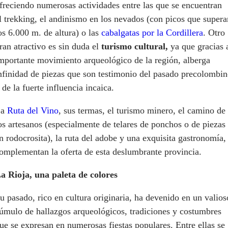
freciendo numerosas actividades entre las que se encuentran
l trekking, el andinismo en los nevados (con picos que supera
os 6.000 m. de altura) o las
cabalgatas por la Cordillera
. Otro
ran atractivo es sin duda el
turismo cultural,
ya que gracias 
mportante movimiento arqueológico de la región, alberga
nfinidad de piezas que son testimonio del pasado precolombi
 de la fuerte influencia incaica.
La
Ruta del Vino
, sus termas, el turismo minero, el camino de
os artesanos (especialmente de telares de ponchos o de piezas
n rodocrosita), la ruta del adobe y una exquisita gastronomía,
omplementan la oferta de esta deslumbrante provincia.
a Rioja, una paleta de colores
u pasado, rico en cultura originaria, ha devenido en un valios
úmulo de hallazgos arqueológicos, tradiciones y costumbres
ue se expresan en numerosas fiestas populares. Entre ellas se