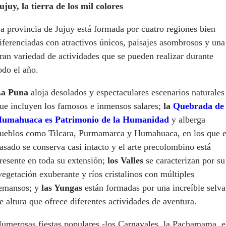
ujuy, la tierra de los mil colores
a provincia de Jujuy está formada por cuatro regiones bien
iferenciadas con atractivos únicos, paisajes asombrosos y una
ran variedad de actividades que se pueden realizar durante
odo el año.
a Puna
aloja desolados y espectaculares escenarios naturales
ue incluyen los famosos e inmensos salares;
la
Quebrada de
umahuaca es Patrimonio de la Humanidad
y
alberga
ueblos como Tilcara, Purmamarca y Humahuaca, en los que e
asado se conserva casi intacto y el arte precolombino está
resente en toda su extensión;
los Valles
se caracterizan por su
egetación exuberante y ríos cristalinos con múltiples
emansos; y
las Yungas
están formadas por una increíble selva
e altura que ofrece diferentes actividades de aventura.
umerosas fiestas populares -los Carnavales, la Pachamama, e