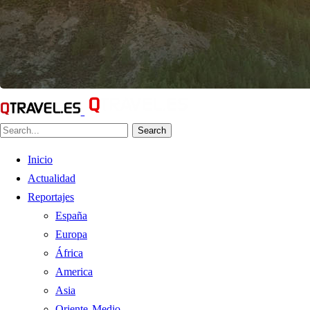
Search
Inicio
Actualidad
Reportajes
España
Europa
África
America
Asia
Oriente Medio