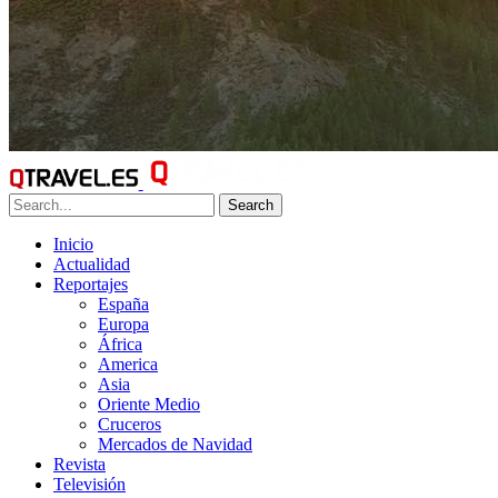
Search
Inicio
Actualidad
Reportajes
España
Europa
África
America
Asia
Oriente Medio
Cruceros
Mercados de Navidad
Revista
Televisión