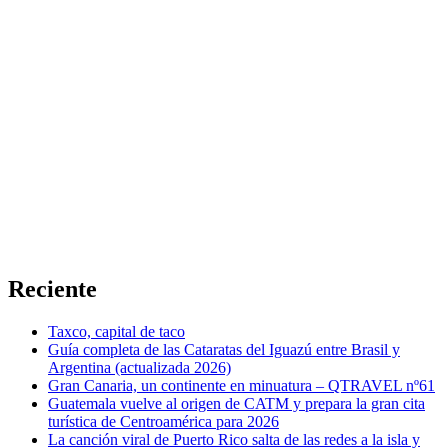
Reciente
Taxco, capital de taco
Guía completa de las Cataratas del Iguazú entre Brasil y
Argentina (actualizada 2026)
Gran Canaria, un continente en minuatura – QTRAVEL nº61
Guatemala vuelve al origen de CATM y prepara la gran cita
turística de Centroamérica para 2026
La canción viral de Puerto Rico salta de las redes a la isla y