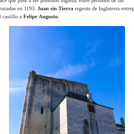
ace que pase a ser posesión inglesa, entre periodos de las
ruzadas en 1193.
Juan sin Tierra
regente de Inglaterra entre
l castillo a
Felipe Augusto
.