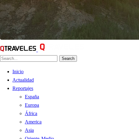
Search
Inicio
Actualidad
Reportajes
España
Europa
África
America
Asia
Oriente Medio