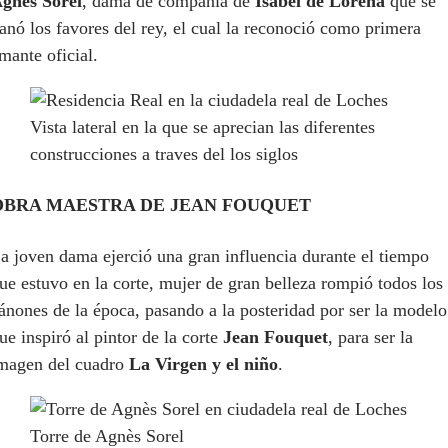
gnès Sorel
, dama de compañía de
Isabel de Lorena
que se
anó los favores del rey, el cual la reconoció como primera
mante oficial.
Vista lateral en la que se aprecian las diferentes
construcciones a traves del los siglos
OBRA MAESTRA DE JEAN FOUQUET
a joven dama ejerció una gran influencia durante el tiempo
ue estuvo en la corte, mujer de gran belleza rompió todos los
ánones de la época, pasando a la posteridad por ser la modelo
ue inspiró al pintor de la corte
Jean Fouquet
, para ser la
magen del cuadro
La Virgen y el niño
.
Torre de Agnès Sorel