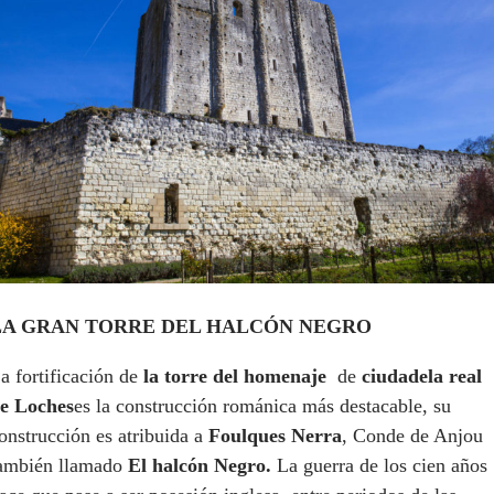
LA GRAN TORRE DEL HALCÓN NEGRO
a fortificación de
la torre del homenaje
de
ciudadela real
e Loches
es la construcción románica más destacable, su
onstrucción es atribuida a
Foulques Nerra
, Conde de Anjou
ambién llamado
El halcón Negro.
La guerra de los cien años