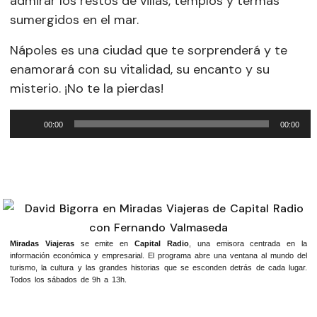
admirar los restos de villas, templos y termas
sumergidos en el mar.
Nápoles es una ciudad que te sorprenderá y te
enamorará con su vitalidad, su encanto y su
misterio. ¡No te la pierdas!
Reproductor
00:00
00:00
de
audio
Miradas Viajeras
se emite en
Capital Radio
, una emisora centrada en la
información económica y empresarial. El programa abre una ventana al mundo del
turismo, la cultura y las grandes historias que se esconden detrás de cada lugar.
Todos los sábados de 9h a 13h.