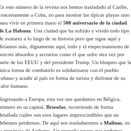
En este número de la revista nos hemos trasladado al Caribe,
concretamente a Cuba, no para mostrar las típicas playas sino
para vivir en primera mano el
500 aniversario de la ciudad
de La Habana
. Una ciudad que ha sufrido y vivido todo tipo
de avatares a lo largo de su historia pero que sigue aquí y
diríamos más, dignamente aquí, todo y el empecinamiento de
boicots absurdos y sectarios como el que sufre otra vez por
parte de los EEUU y del presidente Trump. Un bloqueo que l
única forma de combatirlo es solidarizarse con el pueblo
cubano y acudir al país en forma de turista y disfrutar de su
calor humano.
Regresando a Europa, esta vez nos quedamos en Bélgica,
primero en su capital,
Bruselas
, recorriendo de forma
detallada cuáles son esos lugares imprescindibles que no
debemos perdernos. De aquí nos trasladaremos a
Malinas
, en
la provincia de Amberes. Un pequeño tesoro que podemos