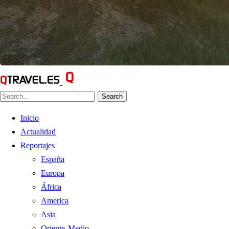
Search
Inicio
Actualidad
Reportajes
España
Europa
África
America
Asia
Oriente Medio