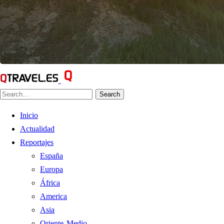
Search
Inicio
Actualidad
Reportajes
España
Europa
África
America
Asia
Oriente Medio