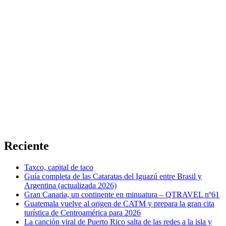
Reciente
Taxco, capital de taco
Guía completa de las Cataratas del Iguazú entre Brasil y
Argentina (actualizada 2026)
Gran Canaria, un continente en minuatura – QTRAVEL nº61
Guatemala vuelve al origen de CATM y prepara la gran cita
turística de Centroamérica para 2026
La canción viral de Puerto Rico salta de las redes a la isla y