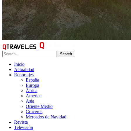
Search
Inicio
Actualidad
Reportajes
España
Europa
África
America
Asia
Oriente Medio
Cruceros
Mercados de Navidad
Revista
Televisión