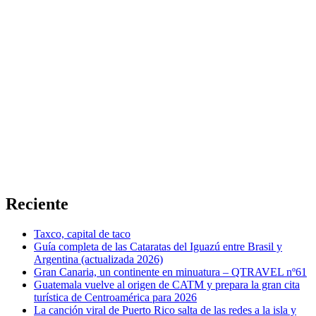
Reciente
Taxco, capital de taco
Guía completa de las Cataratas del Iguazú entre Brasil y
Argentina (actualizada 2026)
Gran Canaria, un continente en minuatura – QTRAVEL nº61
Guatemala vuelve al origen de CATM y prepara la gran cita
turística de Centroamérica para 2026
La canción viral de Puerto Rico salta de las redes a la isla y