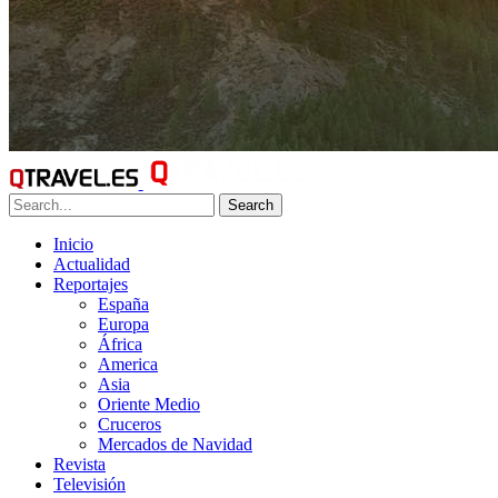
Search
Inicio
Actualidad
Reportajes
España
Europa
África
America
Asia
Oriente Medio
Cruceros
Mercados de Navidad
Revista
Televisión