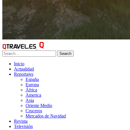
Search
Inicio
Actualidad
Reportajes
España
Europa
África
America
Asia
Oriente Medio
Cruceros
Mercados de Navidad
Revista
Televisión