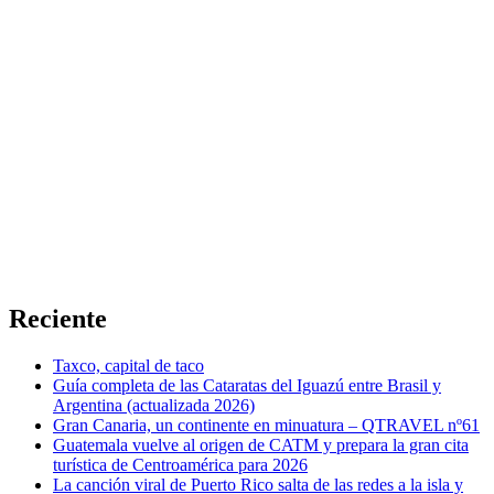
Reciente
Taxco, capital de taco
Guía completa de las Cataratas del Iguazú entre Brasil y
Argentina (actualizada 2026)
Gran Canaria, un continente en minuatura – QTRAVEL nº61
Guatemala vuelve al origen de CATM y prepara la gran cita
turística de Centroamérica para 2026
La canción viral de Puerto Rico salta de las redes a la isla y