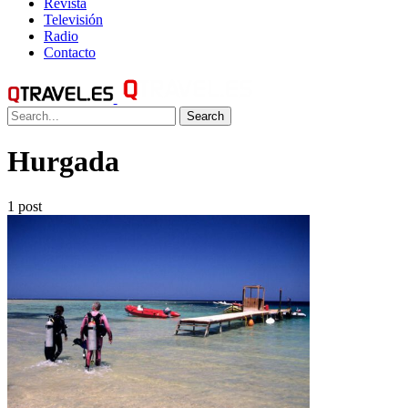
Revista
Televisión
Radio
Contacto
Search
Hurgada
1 post