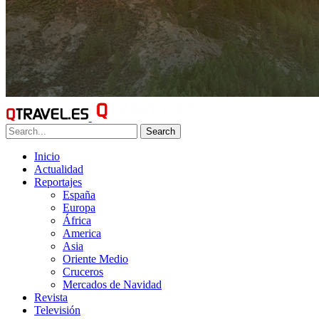
Search
Inicio
Actualidad
Reportajes
España
Europa
África
America
Asia
Oriente Medio
Cruceros
Mercados de Navidad
Revista
Televisión