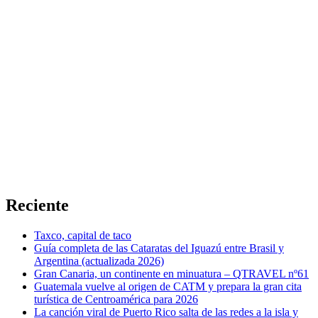
Reciente
Taxco, capital de taco
Guía completa de las Cataratas del Iguazú entre Brasil y
Argentina (actualizada 2026)
Gran Canaria, un continente en minuatura – QTRAVEL nº61
Guatemala vuelve al origen de CATM y prepara la gran cita
turística de Centroamérica para 2026
La canción viral de Puerto Rico salta de las redes a la isla y