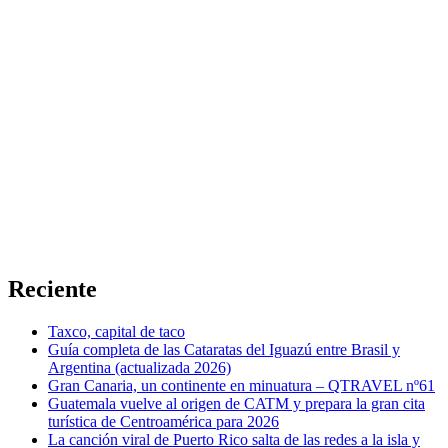
Reciente
Taxco, capital de taco
Guía completa de las Cataratas del Iguazú entre Brasil y
Argentina (actualizada 2026)
Gran Canaria, un continente en minuatura – QTRAVEL nº61
Guatemala vuelve al origen de CATM y prepara la gran cita
turística de Centroamérica para 2026
La canción viral de Puerto Rico salta de las redes a la isla y