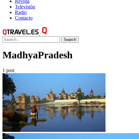
Revista
Televisión
Radio
Contacto
Search
MadhyaPradesh
1 post