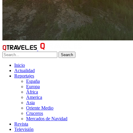
Search
Inicio
Actualidad
Reportajes
España
Europa
África
America
Asia
Oriente Medio
Cruceros
Mercados de Navidad
Revista
Televisión