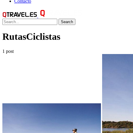
Contacto
Search
RutasCiclistas
1 post