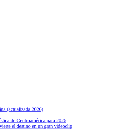
ina (actualizada 2026)
ística de Centroamérica para 2026
nvierte el destino en un gran videoclip