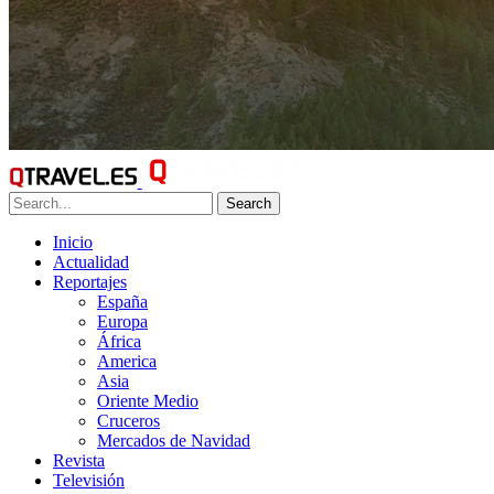
Search
Inicio
Actualidad
Reportajes
España
Europa
África
America
Asia
Oriente Medio
Cruceros
Mercados de Navidad
Revista
Televisión