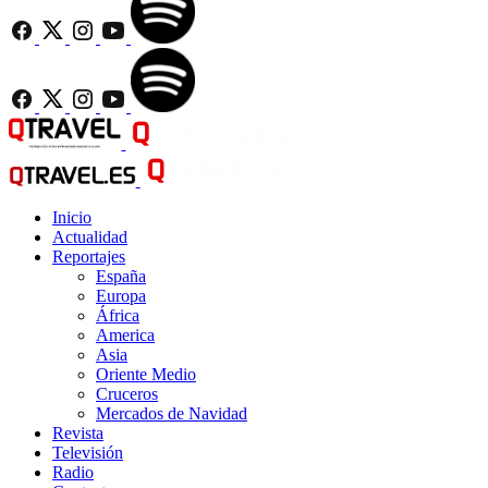
Inicio
Actualidad
Reportajes
España
Europa
África
America
Asia
Oriente Medio
Cruceros
Mercados de Navidad
Revista
Televisión
Radio