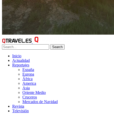
Search
Inicio
Actualidad
Reportajes
España
Europa
África
America
Asia
Oriente Medio
Cruceros
Mercados de Navidad
Revista
Televisión