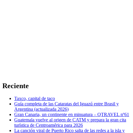
Reciente
Taxco, capital de taco
Guía completa de las Cataratas del Iguazú entre Brasil y
Argentina (actualizada 2026)
Gran Canaria, un continente en minuatura – QTRAVEL nº61
Guatemala vuelve al origen de CATM y prepara la gran cita
turística de Centroamérica para 2026
La canción viral de Puerto Rico salta de las redes a la isla y