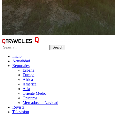
Search
Inicio
Actualidad
Reportajes
España
Europa
África
America
Asia
Oriente Medio
Cruceros
Mercados de Navidad
Revista
Televisión