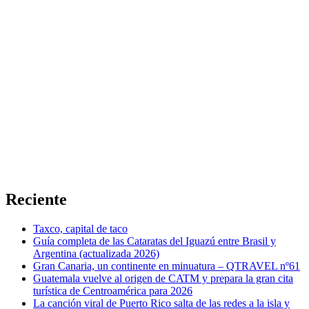
Reciente
Taxco, capital de taco
Guía completa de las Cataratas del Iguazú entre Brasil y
Argentina (actualizada 2026)
Gran Canaria, un continente en minuatura – QTRAVEL nº61
Guatemala vuelve al origen de CATM y prepara la gran cita
turística de Centroamérica para 2026
La canción viral de Puerto Rico salta de las redes a la isla y