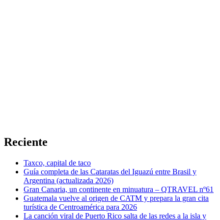
Reciente
Taxco, capital de taco
Guía completa de las Cataratas del Iguazú entre Brasil y
Argentina (actualizada 2026)
Gran Canaria, un continente en minuatura – QTRAVEL nº61
Guatemala vuelve al origen de CATM y prepara la gran cita
turística de Centroamérica para 2026
La canción viral de Puerto Rico salta de las redes a la isla y