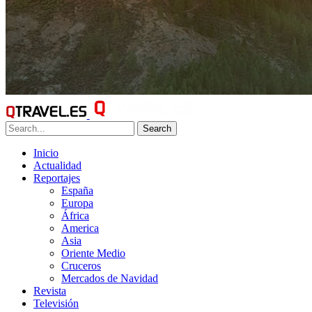
Search
Inicio
Actualidad
Reportajes
España
Europa
África
America
Asia
Oriente Medio
Cruceros
Mercados de Navidad
Revista
Televisión