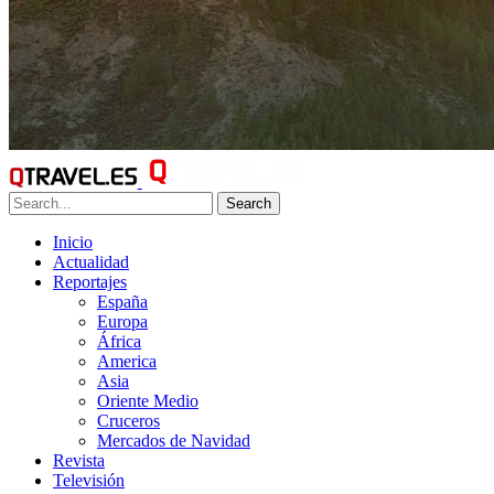
Search
Inicio
Actualidad
Reportajes
España
Europa
África
America
Asia
Oriente Medio
Cruceros
Mercados de Navidad
Revista
Televisión