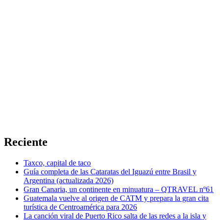
Reciente
Taxco, capital de taco
Guía completa de las Cataratas del Iguazú entre Brasil y
Argentina (actualizada 2026)
Gran Canaria, un continente en minuatura – QTRAVEL nº61
Guatemala vuelve al origen de CATM y prepara la gran cita
turística de Centroamérica para 2026
La canción viral de Puerto Rico salta de las redes a la isla y