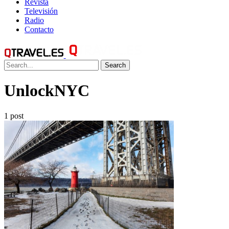
Revista
Televisión
Radio
Contacto
Search
UnlockNYC
1 post