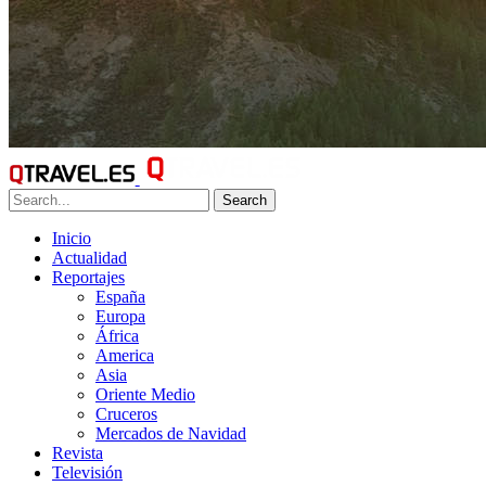
Search
Inicio
Actualidad
Reportajes
España
Europa
África
America
Asia
Oriente Medio
Cruceros
Mercados de Navidad
Revista
Televisión