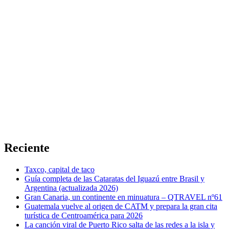
Reciente
Taxco, capital de taco
Guía completa de las Cataratas del Iguazú entre Brasil y
Argentina (actualizada 2026)
Gran Canaria, un continente en minuatura – QTRAVEL nº61
Guatemala vuelve al origen de CATM y prepara la gran cita
turística de Centroamérica para 2026
La canción viral de Puerto Rico salta de las redes a la isla y