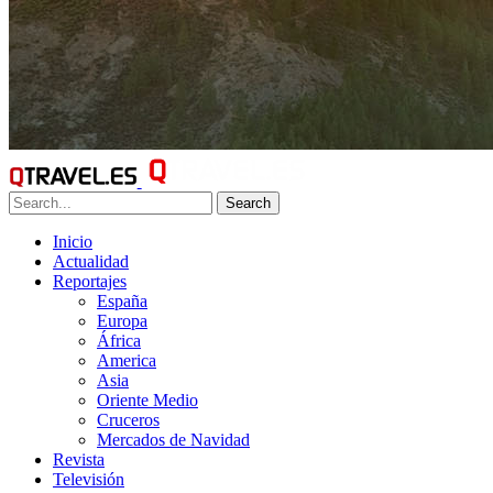
Search
Inicio
Actualidad
Reportajes
España
Europa
África
America
Asia
Oriente Medio
Cruceros
Mercados de Navidad
Revista
Televisión