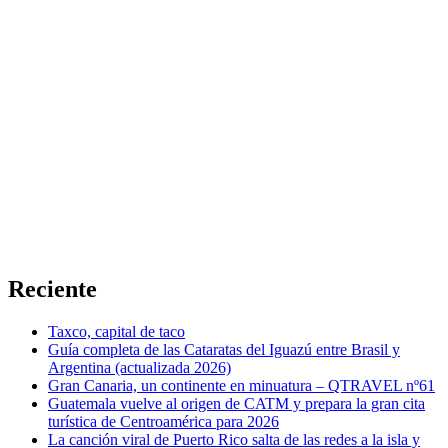
Reciente
Taxco, capital de taco
Guía completa de las Cataratas del Iguazú entre Brasil y
Argentina (actualizada 2026)
Gran Canaria, un continente en minuatura – QTRAVEL nº61
Guatemala vuelve al origen de CATM y prepara la gran cita
turística de Centroamérica para 2026
La canción viral de Puerto Rico salta de las redes a la isla y