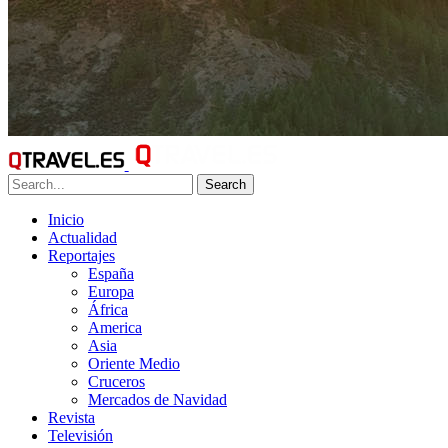
Search
Inicio
Actualidad
Reportajes
España
Europa
África
America
Asia
Oriente Medio
Cruceros
Mercados de Navidad
Revista
Televisión