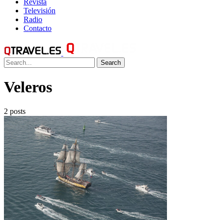
Revista
Televisión
Radio
Contacto
Search
Veleros
2 posts