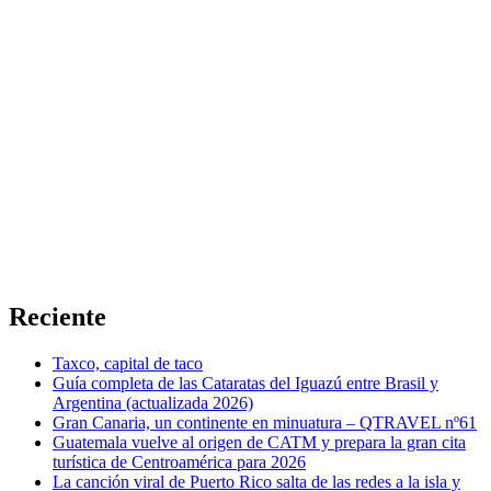
Reciente
Taxco, capital de taco
Guía completa de las Cataratas del Iguazú entre Brasil y
Argentina (actualizada 2026)
Gran Canaria, un continente en minuatura – QTRAVEL nº61
Guatemala vuelve al origen de CATM y prepara la gran cita
turística de Centroamérica para 2026
La canción viral de Puerto Rico salta de las redes a la isla y