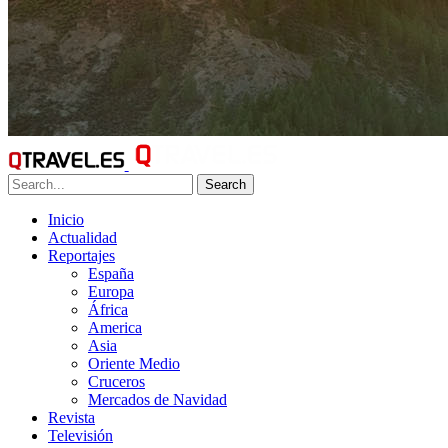
Search
Inicio
Actualidad
Reportajes
España
Europa
África
America
Asia
Oriente Medio
Cruceros
Mercados de Navidad
Revista
Televisión