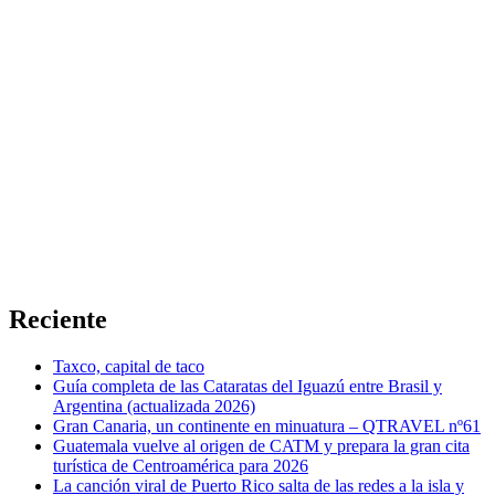
Reciente
Taxco, capital de taco
Guía completa de las Cataratas del Iguazú entre Brasil y
Argentina (actualizada 2026)
Gran Canaria, un continente en minuatura – QTRAVEL nº61
Guatemala vuelve al origen de CATM y prepara la gran cita
turística de Centroamérica para 2026
La canción viral de Puerto Rico salta de las redes a la isla y