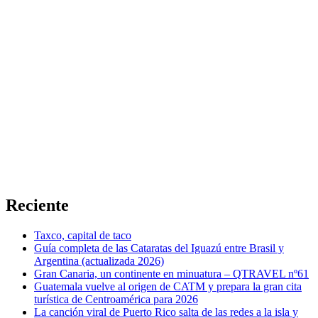
Reciente
Taxco, capital de taco
Guía completa de las Cataratas del Iguazú entre Brasil y
Argentina (actualizada 2026)
Gran Canaria, un continente en minuatura – QTRAVEL nº61
Guatemala vuelve al origen de CATM y prepara la gran cita
turística de Centroamérica para 2026
La canción viral de Puerto Rico salta de las redes a la isla y