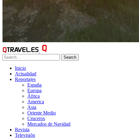
Search
Inicio
Actualidad
Reportajes
España
Europa
África
America
Asia
Oriente Medio
Cruceros
Mercados de Navidad
Revista
Televisión