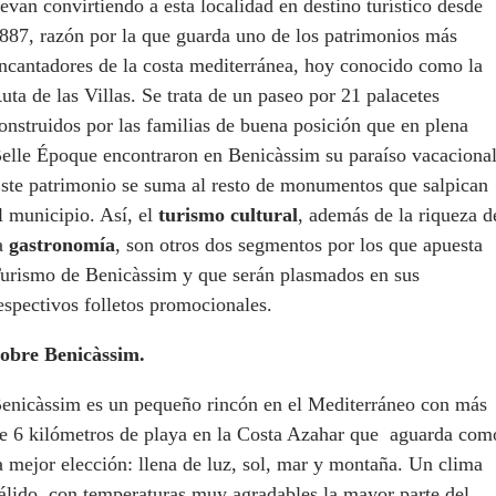
levan convirtiendo a esta localidad en destino turístico desde
887, razón por la que guarda uno de los patrimonios más
ncantadores de la costa mediterránea, hoy conocido como la
uta de las Villas. Se trata de un paseo por 21 palacetes
onstruidos por las familias de buena posición que en plena
elle Époque encontraron en Benicàssim su paraíso vacacional
ste patrimonio se suma al resto de monumentos que salpican
l municipio. Así, el
turismo cultural
, además de la riqueza d
a
gastronomía
, son otros dos segmentos por los que apuesta
urismo de Benicàssim y que serán plasmados en sus
espectivos folletos promocionales.
obre Benicàssim.
enicàssim es un pequeño rincón en el Mediterráneo con más
e 6 kilómetros de playa en la Costa Azahar que aguarda com
a mejor elección: llena de luz, sol, mar y montaña. Un clima
álido, con temperaturas muy agradables la mayor parte del