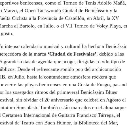
eportivos benicenses, como el Torneo de Tenis Adolfo Mañá,
n Marzo, el Open Taekwondo Ciudad de Benicàssim y la
uelta Ciclista a la Provincia de Castellón, en Abril, la XV
archa al Bartolo, en Julio, o el VII Torneo de Voley Playa, e
gosto.
n intenso calendario musical y cultural ha hecho a Benicàssi
erecedora de la marca
‘Ciudad de Festivales’
, debido a las
5 grandes citas de agenda que acoge, dirigidas a todo tipo de
úblicos. Desde el refrescante sonido pop del archiconocido
IB, en Julio, hasta la contundente atmósfera rockera que
onvierte las playas benicenses en una Costa de Fuego, pasan
or los sosegados ritmos del primaveral Benicàssim Blues
estival, sin olvidar el 20 aniversario que celebra en Agosto el
ototom Sunsplash. También están marcados en el almanaque
l Certamen Internacional de Guitarra Francisco Tárrega, el
estival de Teatro con Buen Humor, la Biblioteca del Mar,