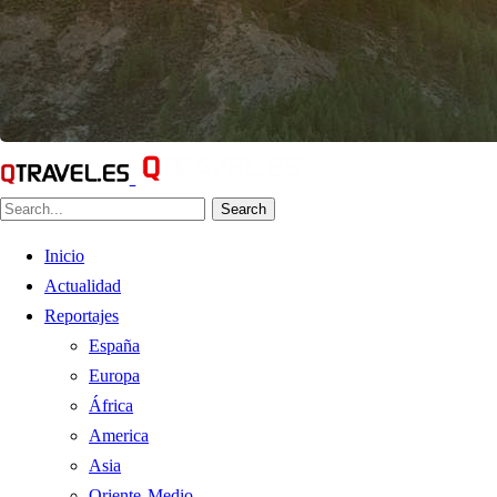
Search
Inicio
Actualidad
Reportajes
España
Europa
África
America
Asia
Oriente Medio