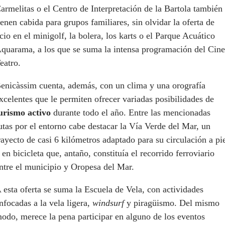
armelitas o el Centro de Interpretación de la Bartola también
ienen cabida para grupos familiares, sin olvidar la oferta de
cio en el minigolf, la bolera, los karts o el Parque Acuático
quarama, a los que se suma la intensa programación del Cine
eatro.
enicàssim cuenta, además, con un clima y una orografía
xcelentes que le permiten ofrecer variadas posibilidades de
urismo activo
durante todo el año. Entre las mencionadas
utas por el entorno cabe destacar la Vía Verde del Mar, un
rayecto de casi 6 kilómetros adaptado para su circulación a pi
 en bicicleta que, antaño, constituía el recorrido ferroviario
ntre el municipio y Oropesa del Mar.
 esta oferta se suma la Escuela de Vela, con actividades
nfocadas a la vela ligera,
windsurf
y piragüismo. Del mismo
odo, merece la pena participar en alguno de los eventos