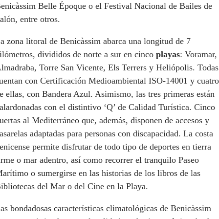
enicàssim Belle Époque o el Festival Nacional de Bailes de
alón, entre otros.
a zona litoral de Benicàssim abarca una longitud de 7
ilómetros, divididos de norte a sur en cinco
playas
: Voramar,
lmadraba, Torre San Vicente, Els Terrers y Heliópolis. Todas
uentan con Certificación Medioambiental ISO-14001 y cuatro
e ellas, con Bandera Azul. Asimismo, las tres primeras están
alardonadas con el distintivo ‘Q’ de Calidad Turística. Cinco
uertas al Mediterráneo que, además, disponen de accesos y
asarelas adaptadas para personas con discapacidad. La costa
enicense permite disfrutar de todo tipo de deportes en tierra
irme o mar adentro, así como recorrer el tranquilo Paseo
arítimo o sumergirse en las historias de los libros de las
ibliotecas del Mar o del Cine en la Playa.
as bondadosas características climatológicas de Benicàssim