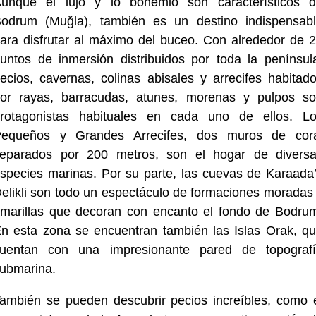
unque el lujo y lo bohemio son característicos 
odrum (Muğla), también es un destino indispensab
ara disfrutar al máximo del buceo. Con alrededor de 
untos de inmersión distribuidos por toda la penínsul
ecios, cavernas, colinas abisales y arrecifes habitad
or rayas, barracudas, atunes, morenas y pulpos s
rotagonistas habituales en cada uno de ellos. L
equeños y Grandes Arrecifes, dos muros de cor
eparados por 200 metros, son el hogar de divers
species marinas. Por su parte, las cuevas de Karaada
elikli son todo un espectáculo de formaciones moradas
marillas que decoran con encanto el fondo de Bodru
n esta zona se encuentran también las Islas Orak, q
uentan con una impresionante pared de topograf
ubmarina.
ambién se pueden descubrir pecios increíbles, como 