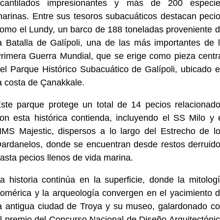
cantilados impresionantes y más de 200 especi
arinas. Entre sus tesoros subacuáticos destacan peci
omo el Lundy, un barco de 188 toneladas proveniente 
a Batalla de Galípoli, una de las más importantes de 
rimera Guerra Mundial, que se erige como pieza centr
el Parque Histórico Subacuático de Galípoli, ubicado 
a costa de Çanakkale.
ste parque protege un total de 14 pecios relacionad
on esta histórica contienda, incluyendo el SS Milo y 
MS Majestic, dispersos a lo largo del Estrecho de l
ardanelos, donde se encuentran desde restos derruid
asta pecios llenos de vida marina.
a historia continúa en la superficie, donde la mitolog
omérica y la arqueología convergen en el yacimiento 
a antigua ciudad de Troya y su museo, galardonado c
l premio del Concurso Nacional de Diseño Arquitectóni