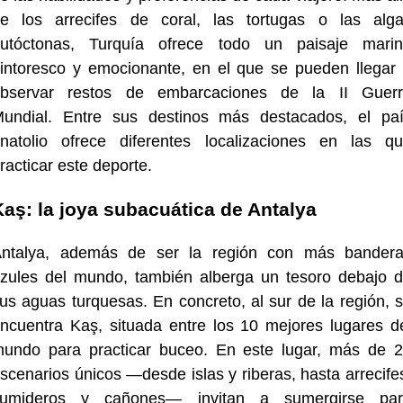
e los arrecifes de coral, las tortugas o las alg
utóctonas, Turquía ofrece todo un paisaje mari
intoresco y emocionante, en el que se pueden llegar
bservar restos de embarcaciones de la II Guer
undial. Entre sus destinos más destacados, el pa
natolio ofrece diferentes localizaciones en las q
racticar este deporte.
Kaş: la joya subacuática de Antalya
ntalya, además de ser la región con más bander
zules del mundo, también alberga un tesoro debajo 
us aguas turquesas. En concreto, al sur de la región, 
ncuentra Kaş, situada entre los 10 mejores lugares d
undo para practicar buceo. En este lugar, más de 
scenarios únicos —desde islas y riberas, hasta arrecife
sumideros y cañones— invitan a sumergirse par