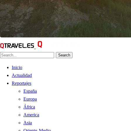
Search
Inicio
Actualidad
Reportajes
España
Europa
África
America
Asia
Oriente Medio