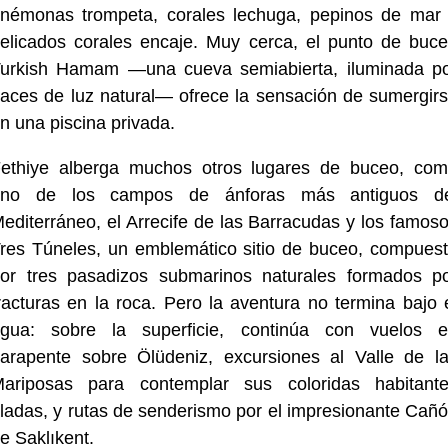
némonas trompeta, corales lechuga, pepinos de mar
elicados corales encaje. Muy cerca, el punto de buc
urkish Hamam —una cueva semiabierta, iluminada p
aces de luz natural— ofrece la sensación de sumergir
n una piscina privada.
ethiye alberga muchos otros lugares de buceo, co
uno de los campos de ánforas más antiguos de
editerráneo, el Arrecife de las Barracudas y los famos
res Túneles, un emblemático sitio de buceo, compues
or tres pasadizos submarinos naturales formados p
racturas en la roca. Pero la aventura no termina bajo 
gua: sobre la superficie, continúa con vuelos 
arapente sobre Ölüdeniz, excursiones al Valle de l
ariposas para contemplar sus coloridas habitant
ladas, y rutas de senderismo por el impresionante Cañ
e Saklıkent.