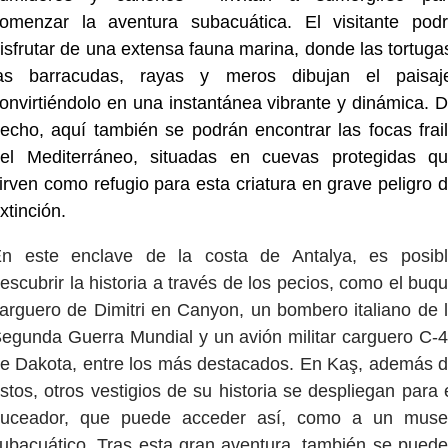
omenzar la aventura subacuática. El visitante pod
isfrutar de una extensa fauna marina, donde las tortuga
as barracudas, rayas y meros dibujan el paisaj
onvirtiéndolo en una instantánea vibrante y dinámica. 
echo, aquí también se podrán encontrar las focas frai
el Mediterráneo, situadas en cuevas protegidas q
irven como refugio para esta criatura en grave peligro 
xtinción.
n este enclave de la costa de Antalya, es posib
escubrir la historia a través de los pecios, como el buq
arguero de Dimitri en Canyon, un bombero italiano de 
egunda Guerra Mundial y un avión militar carguero C-
e Dakota, entre los más destacados. En Kaş, además 
stos, otros vestigios de su historia se despliegan para 
uceador, que puede acceder así, como a un mus
ubacuático. Tras esta gran aventura, también se pued