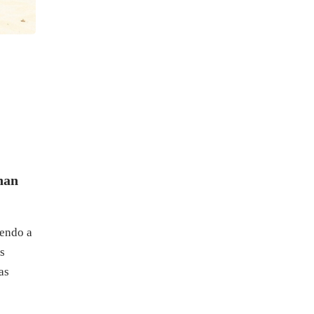
han
endo a
s
as