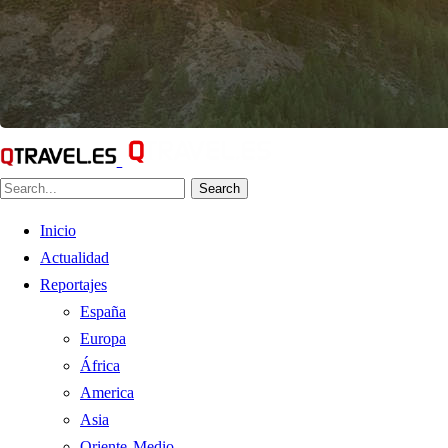
Search
Inicio
Actualidad
Reportajes
España
Europa
África
America
Asia
Oriente Medio