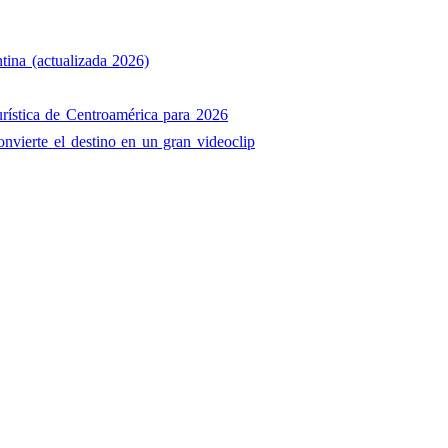
tina (actualizada 2026)
rística de Centroamérica para 2026
onvierte el destino en un gran videoclip