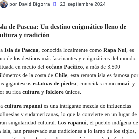
por
David Bigorra
23 septiembre 2024
sla de Pascua: Un destino enigmático lleno de
ultura y tradición
La
Isla de Pascua
, conocida localmente como
Rapa Nui
, es
no de los destinos más fascinantes y enigmáticos del mundo.
ituada en medio del
océano Pacífico
, a más de 3.500
ilómetros de la costa de
Chile
, esta remota isla es famosa por
us gigantescas
estatuas de piedra
, conocidas como
moai
, y
or su rica
cultura
y
folclore
únicos.
La
cultura rapanui
es una intrigante mezcla de influencias
olinesias y sudamericanas, lo que la convierte en un lugar de
ran singularidad cultural. Los
rapanui
, el pueblo indígena de
a isla, han preservado sus tradiciones a lo largo de los siglos,