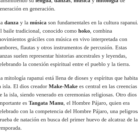
ransmitiendo su
lengua
,
danzas
,
música
y
mitología
de
eneración en generación.
La
danza
y la
música
son fundamentales en la cultura rapanui
l baile tradicional, conocido como
hoko
, combina
ovimientos gráciles con música en vivo interpretada con
ambores, flautas y otros instrumentos de percusión. Estas
anzas suelen representar historias ancestrales y leyendas,
elebrando la conexión espiritual entre el pueblo y la tierra.
a mitología rapanui está llena de dioses y espíritus que habit
a isla. El dios creador
Make-Make
es central en las creencias
e la isla, siendo venerado en ceremonias religiosas. Otro dios
mportante es
Tangata Manu
, el Hombre Pájaro, quien era
elebrado con la competencia del Hombre Pájaro, una peligros
rueba de natación en busca del primer huevo de alcatraz de la
emporada.