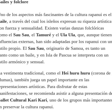
ailes y folclore
no de los aspectos más fascinantes de la cultura rapanui es el
aile
, a través del cual los isleños expresan su riqueza artística
on fuerza y sensualidad. Existen varias danzas folclóricas
omo el
Sau Sau
, el
Tamuré
y el
Ula Ula
, que, aunque tienen
nfluencias externas, han sido adaptadas por los rapanui con u
stilo propio. El
Sau Sau
, originario de Samoa, es tanto un
anto como un baile, y en Isla de Pascua se interpreta con un
stilo armónico y sensual.
a vestimenta tradicional, como el
Hei huru huru
(corona de
lumas), también juega un papel importante en las
epresentaciones artísticas. Para disfrutar de estas
anifestaciones, se recomienda asistir a alguna presentación d
allet Cultural Kari Kari
, uno de los grupos más importante
n preservar la cultura rapanui.