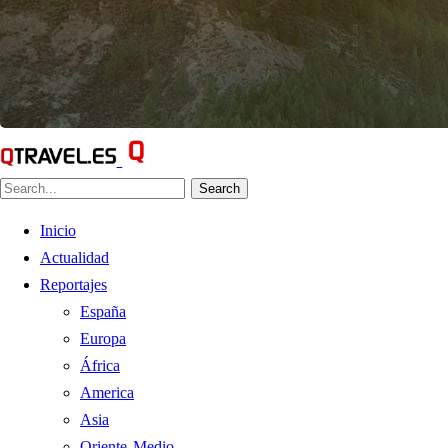
Search
Inicio
Actualidad
Reportajes
España
Europa
África
America
Asia
Oriente Medio