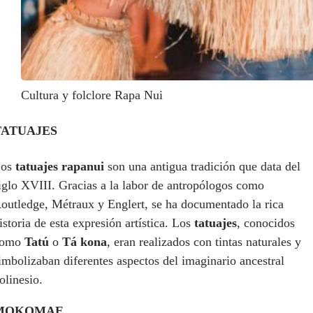
Cultura y folclore Rapa Nui
TATUAJES
Los
tatuajes rapanui
son una antigua tradición que data del
iglo XVIII. Gracias a la labor de antropólogos como
outledge, Métraux y Englert, se ha documentado la rica
istoria de esta expresión artística. Los
tatuajes
, conocidos
como
Tatú
o
Tá kona
, eran realizados con tintas naturales y
imbolizaban diferentes aspectos del imaginario ancestral
olinesio.
MOKOMAE