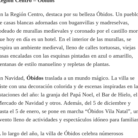
egión Centro – Óbidos
n la Región Centro, destaca por su belleza Óbidos. Un puebl
e casas blancas adornadas con buganvillas y madreselvas,
odeado de murallas medievales y coronado por el castillo mo
ue hoy en día es un hotel. En el interior de las murallas, se
espira un ambiente medieval, lleno de calles tortuosas, viejas
asas encaladas con las esquinas pintadas en azul o amarillo,
entanas de estilo manuelino y repletas de plantas.
n Navidad,
Óbidos
traslada a un mundo mágico. La villa se
iste con una decoración colorida y de escenas inspiradas en la
staciones del año: la granja del Papá Noel, el Bar de Hielo, el
ercado de Navidad y otros. Además, del 5 de diciembre y
asta el 5 de enero, se pone en marcha “Óbidos Vila Natal”, u
vento lleno de actividades y espectáculos idóneo para familia
 lo largo del año, la villa de Óbidos celebra númerosos