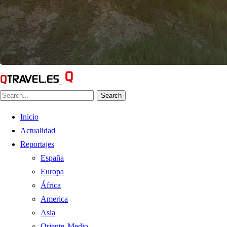
Search
Inicio
Actualidad
Reportajes
España
Europa
África
America
Asia
Oriente Medio