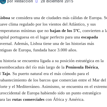
por
Redacción
28 diciembre 2015
isboa
se considera una de ciudades más cálidas de Europa. S
uave clima regulado por los vientos del Atlántico, y sus
emperaturas mínimas que no
bajan de los 5ºC
, convierten a l
apital portuguesa en el lugar perfecto para una
escapada
nvernal. Además, Lisboa tiene una de las historias más
ntiguas de Europa, fundada hace 3.000 años.
u historia se encuentra ligada a su posición estratégica en la
esembocadura del río más largo de la
Península Ibérica
,
l
Tajo
. Su puerto natural era el más cómodo para el
eabastecimiento de los barcos que comercian entre el Mar del
orte y el Mediterráneo. Asimismo, se encuentra en el extrem
uroccidental de Europa habiendo sido un punto estratégico
ara las
rutas comerciales
con África y América.