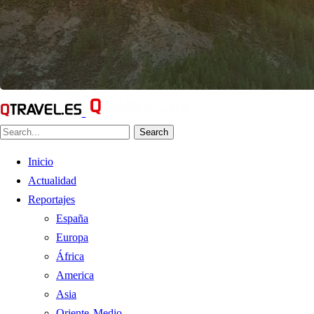
Search
Inicio
Actualidad
Reportajes
España
Europa
África
America
Asia
Oriente Medio