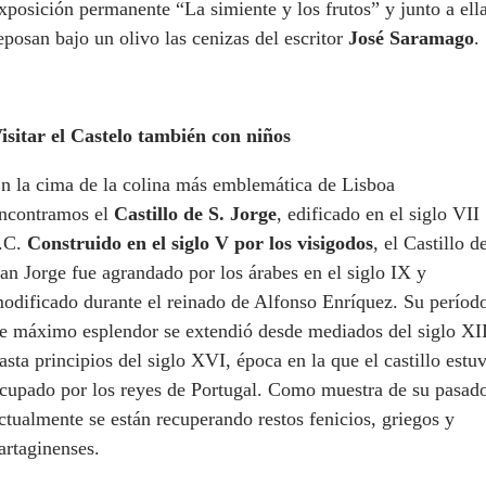
xposición permanente “La simiente y los frutos” y junto a ell
eposan bajo un olivo las cenizas del escritor
José Saramago
isitar el Castelo también con niños
n la cima de la colina más emblemática de Lisboa
ncontramos el
Castillo de S. Jorge
, edificado en el siglo VII
.C.
Construido en el siglo V por los visigodos
, el Castillo d
an Jorge fue agrandado por los árabes en el siglo IX y
odificado durante el reinado de Alfonso Enríquez. Su períod
e máximo esplendor se extendió desde mediados del siglo XI
asta principios del siglo XVI, época en la que el castillo estu
cupado por los reyes de Portugal. Como muestra de su pasad
ctualmente se están recuperando restos fenicios, griegos y
artaginenses.