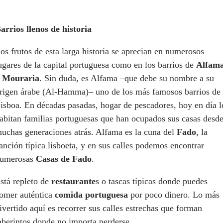
arrios llenos de historia
os frutos de esta larga historia se aprecian en numerosos
ugares de la capital portuguesa como en los barrios de
Alfam
y
Mouraria
. Sin duda, es Alfama –que debe su nombre a su
rigen árabe (Al-Hamma)– uno de los más famosos barrios de
isboa. En décadas pasadas, hogar de pescadores, hoy en día l
abitan familias portuguesas que han ocupados sus casas desd
uchas generaciones atrás. Alfama es la cuna del
Fado
, la
anción típica lisboeta, y en sus calles podemos encontrar
umerosas
Casas de Fado
.
stá repleto de
restaurante
s o tascas típicas donde puedes
omer auténtica
comida portuguesa
por poco dinero. Lo más
ivertido aquí es recorrer sus calles estrechas que forman
aberintos donde no importa perderse.