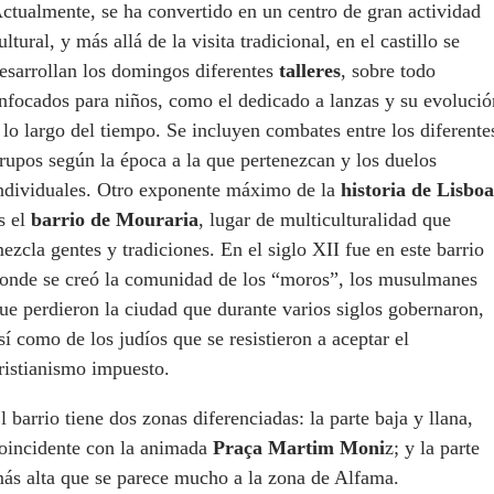
ctualmente, se ha convertido en un centro de gran actividad
ultural, y más allá de la visita tradicional, en el castillo se
esarrollan los domingos diferentes
talleres
, sobre todo
nfocados para niños, como el dedicado a lanzas y su evolució
 lo largo del tiempo. Se incluyen combates entre los diferente
rupos según la época a la que pertenezcan y los duelos
ndividuales. Otro exponente máximo de la
historia de Lisboa
s el
barrio de
Mouraria
, lugar de multiculturalidad que
ezcla gentes y tradiciones. En el siglo XII fue en este barrio
onde se creó la comunidad de los “moros”, los musulmanes
ue perdieron la ciudad que durante varios siglos gobernaron,
sí como de los judíos que se resistieron a aceptar el
ristianismo impuesto.
l barrio tiene dos zonas diferenciadas: la parte baja y llana,
oincidente con la animada
Praça Martim Moni
z; y la parte
ás alta que se parece mucho a la zona de Alfama.