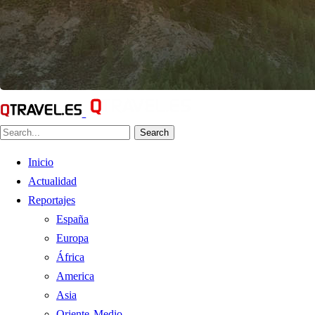
Search
Inicio
Actualidad
Reportajes
España
Europa
África
America
Asia
Oriente Medio