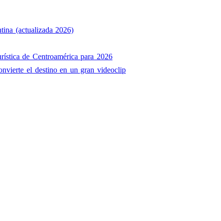
tina (actualizada 2026)
rística de Centroamérica para 2026
onvierte el destino en un gran videoclip