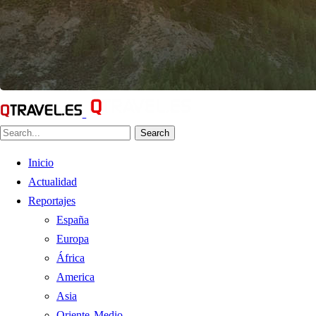
Search
Inicio
Actualidad
Reportajes
España
Europa
África
America
Asia
Oriente Medio