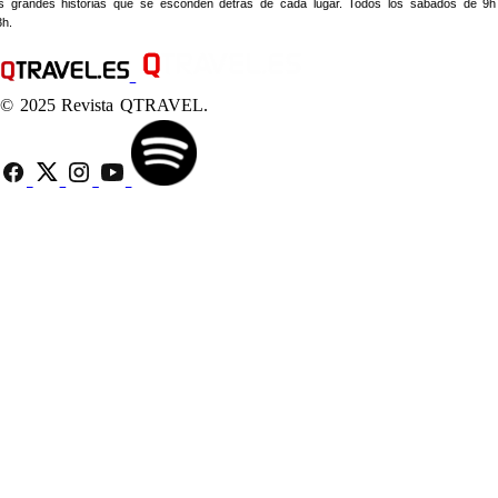
as grandes historias que se esconden detrás de cada lugar. Todos los sábados de 9h
3h.
© 2025 Revista QTRAVEL.