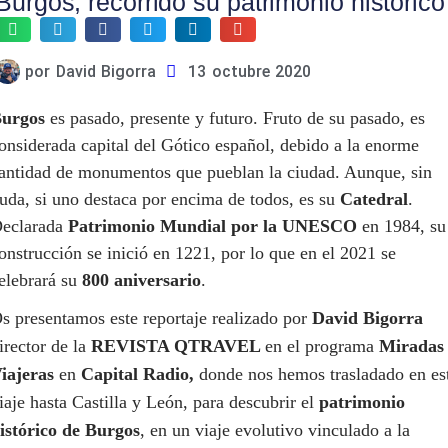
Burgos, recorrido su patrimonio histórico
por
David Bigorra
13 octubre 2020
urgos
es pasado, presente y futuro. Fruto de su pasado, es
onsiderada capital del Gótico español, debido a la enorme
antidad de monumentos que pueblan la ciudad. Aunque, sin
uda, si uno destaca por encima de todos, es su
Catedral
.
eclarada
Patrimonio Mundial por la UNESCO
en 1984, su
onstrucción se inició en 1221, por lo que en el 2021 se
elebrará su
800 aniversario
.
s presentamos este reportaje realizado por
David Bigorra
irector de la
REVISTA QTRAVEL
en el programa
Miradas
iajeras
en
Capital Radio,
donde nos hemos trasladado en es
iaje hasta Castilla y León, para descubrir el
patrimonio
istórico de Burgos
, en un viaje evolutivo vinculado a la