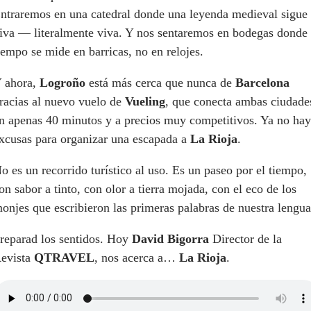
ntraremos en una catedral donde una leyenda medieval sigue
iva — literalmente viva. Y nos sentaremos en bodegas donde 
iempo se mide en barricas, no en relojes.
 ahora,
Logroño
está más cerca que nunca de
Barcelona
racias al nuevo vuelo de
Vueling
, que conecta ambas ciudade
n apenas 40 minutos y a precios muy competitivos. Ya no hay
xcusas para organizar una escapada a
La Rioja
.
o es un recorrido turístico al uso. Es un paseo por el tiempo,
on sabor a tinto, con olor a tierra mojada, con el eco de los
onjes que escribieron las primeras palabras de nuestra lengua
reparad los sentidos. Hoy
David Bigorra
Director de la
evista
QTRAVEL
, nos acerca a…
La Rioja
.