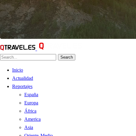
Search
Inicio
Actualidad
Reportajes
España
Europa
África
America
Asia
Oriente Medio