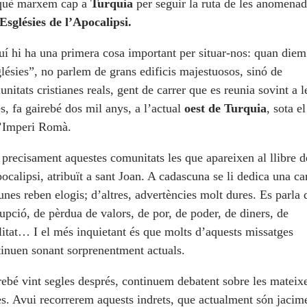
què marxem cap a
Turquia
per seguir la ruta de les anomena
Esglésies de l’Apocalipsi.
uí hi ha una primera cosa important per situar-nos: quan diem
lésies”, no parlem de grans edificis majestuosos, sinó de
nitats cristianes reals, gent de carrer que es reunia sovint a l
s, fa gairebé dos mil anys, a l’actual
oest de Turquia
, sota e
l’Imperi Romà.
precisament aquestes comunitats les que apareixen al llibre d
ocalipsi, atribuït a sant Joan. A cadascuna se li dedica una car
nes reben elogis; d’altres, advertències molt dures. Es parla 
upció, de pèrdua de valors, de por, de poder, de diners, de
litat… I el més inquietant és que molts d’aquests missatges
inuen sonant sorprenentment actuals.
ebé vint segles després, continuem debatent sobre les mateix
s. Avui recorrerem aquests indrets, que actualment són jacim