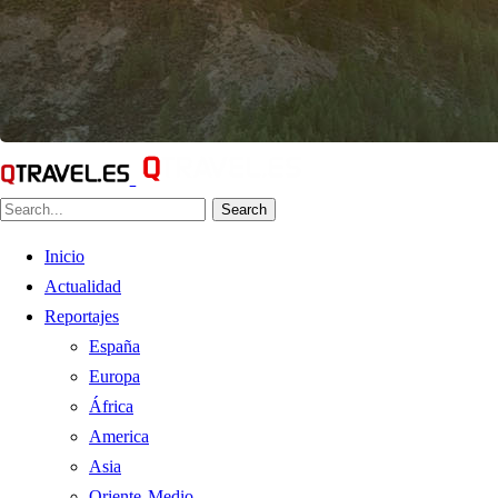
Search
Inicio
Actualidad
Reportajes
España
Europa
África
America
Asia
Oriente Medio