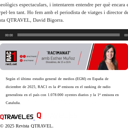
eològics espectaculars, i intentarem entendre per què encara 
rpel·len tant. Ho fem amb el periodista de viatges i director de
ista QTRAVEL, David Bigorra.
roductor
00:00
00
io
Según el último estudio general de medios (EGM) en España de
diciembre de 2025, RAC1 es la 4ª emisora en el ranking de radio
generalista en el país con 1.078.000 oyentes diarios y la 1ª emisora en
Cataluña.
© 2025 Revista QTRAVEL.