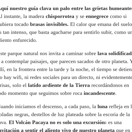
quí nuestro guía clava un palo entre las grietas humeante
l instante, la madera
chisporrotea
y se
ennegrece
como si
ubiera tocado
brasas invisibles.
El calor que emana del suelo
s tan intenso, que basta agacharse para sentirlo subir, como u
liento enfurecido.
ste parque natural nos invita a caminar sobre
lava solidifica
 a contemplar paisajes, que parecen sacados de otro planeta. 
llí, en la frontera entre la tarde y la noche, el tiempo se detien
o hay wifi, ni redes sociales para un directo, ni evidentement
risas, solo el
latido ardiente de la Tierra
recordándonos en
odo momento que seguimos sobre roca
incandescente
.
uando iniciamos el descenso, a cada paso, la
luna
refleja en 
oladas negras, destellos de luz plateada sobre la escoria de la
ava.
El Volcán Pacaya no es solo una excursión:
es una
nvitación a sentir el aliento vivo de nuestro planeta
que en