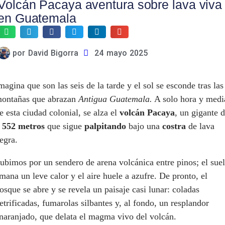
Volcán Pacaya aventura sobre lava viva
en Guatemala
por
David Bigorra
24 mayo 2025
magina que son las seis de la tarde y el sol se esconde tras las
ontañas que abrazan
Antigua Guatemala.
A solo hora y medi
e esta ciudad colonial, se alza el
volcán Pacaya
, un gigante 
 552 metros
que sigue
palpitando
bajo una
costra
de lava
egra.
ubimos por un sendero de arena volcánica entre pinos; el sue
mana un leve calor y el aire huele a azufre. De pronto, el
osque se abre y se revela un paisaje casi lunar: coladas
etrificadas, fumarolas silbantes y, al fondo, un resplandor
naranjado, que delata el magma vivo del volcán.