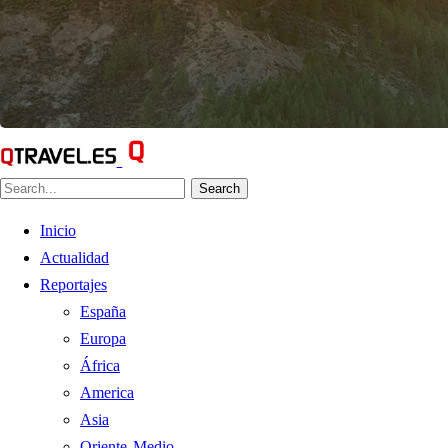
Search
Inicio
Actualidad
Reportajes
España
Europa
África
America
Asia
Oriente Medio