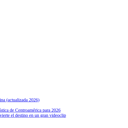
ina (actualizada 2026)
ística de Centroamérica para 2026
nvierte el destino en un gran videoclip