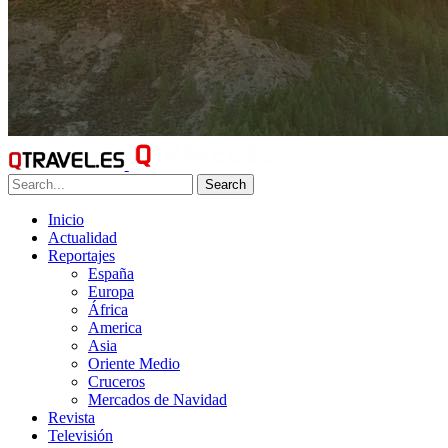
Search
Inicio
Actualidad
Reportajes
España
Europa
África
America
Asia
Oriente Medio
Cruceros
Mercados de Navidad
Revista
Televisión