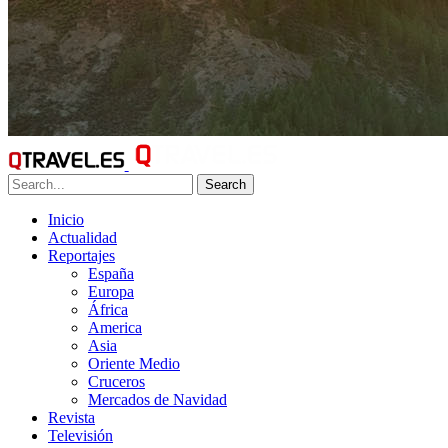
Search
Inicio
Actualidad
Reportajes
España
Europa
África
America
Asia
Oriente Medio
Cruceros
Mercados de Navidad
Revista
Televisión