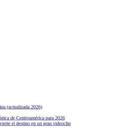
ina (actualizada 2026)
ística de Centroamérica para 2026
nvierte el destino en un gran videoclip