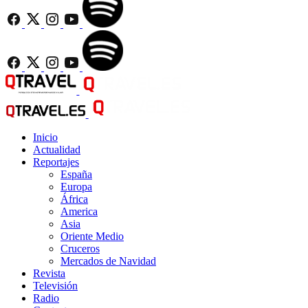
Inicio
Actualidad
Reportajes
España
Europa
África
America
Asia
Oriente Medio
Cruceros
Mercados de Navidad
Revista
Televisión
Radio