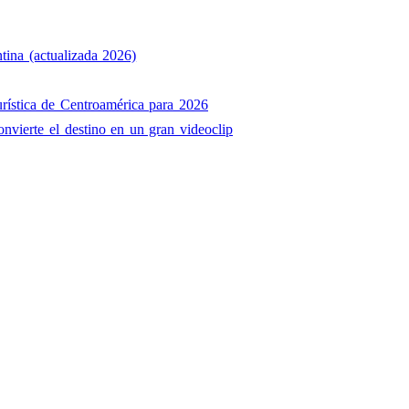
tina (actualizada 2026)
rística de Centroamérica para 2026
onvierte el destino en un gran videoclip