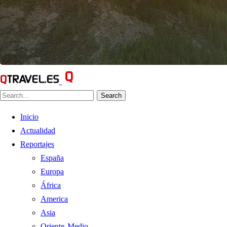
Search
Inicio
Actualidad
Reportajes
España
Europa
África
America
Asia
Oriente Medio