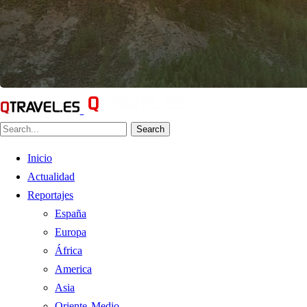
Search
Inicio
Actualidad
Reportajes
España
Europa
África
America
Asia
Oriente Medio