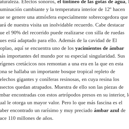
aturaleza. Efectos sonoros,
el tintineo de las gotas de agua
, 
luminación cambiante y la temperatura interior de 12º hacen
ue se genere una atmósfera especialmente sobrecogedora que
ará de nuestra visita un inolvidable recuerdo. Cabe destacar
ue el 90% del recorrido puede realizarse con silla de ruedas
ues está adaptado para ello. Además de la cavidad de El
oplao, aquí se encuentra uno de los
yacimientos de ámbar
ás importantes del mundo por su especial singularidad. Sus
rígenes cretácicos nos remontan a una era en la que en esta
ona se hallaba un importante bosque tropical repleto de
elechos gigantes y coníferas resinosas, en cuya resina los
nsectos quedan atrapados. Muestra de ello son las piezas de
mbar encontradas con estos artrópodos presos en su interior, l
ual le otorga un mayor valor. Pero lo que más fascina es el
aber encontrado un rarísimo y muy preciado
ámbar azul
de
ace 110 millones de años.