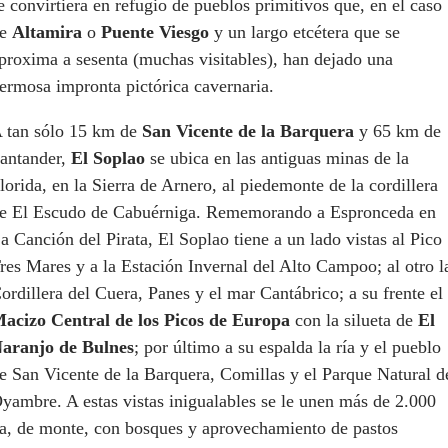
e convirtiera en refugio de pueblos primitivos que, en el caso
de
Altamira
o
Puente Viesgo
y un largo etcétera que se
proxima a sesenta (muchas visitables), han dejado una
ermosa impronta pictórica cavernaria.
 tan sólo 15 km de
San Vicente de la Barquera
y 65 km de
antander,
El Soplao
se ubica en las antiguas minas de la
lorida, en la Sierra de Arnero, al piedemonte de la cordillera
e El Escudo de Cabuérniga. Rememorando a Espronceda en
a Canción del Pirata, El Soplao tiene a un lado vistas al Pico
res Mares y a la Estación Invernal del Alto Campoo; al otro l
ordillera del Cuera, Panes y el mar Cantábrico; a su frente el
acizo Central de los Picos de Europa
con la silueta de
El
aranjo de Bulnes
; por último a su espalda la ría y el pueblo
e San Vicente de la Barquera, Comillas y el Parque Natural d
yambre. A estas vistas inigualables se le unen más de 2.000
a, de monte, con bosques y aprovechamiento de pastos