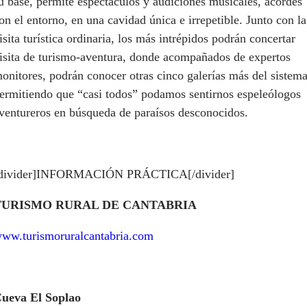
u base, permite espectáculos y audiciones musicales, acordes
on el entorno, en una cavidad única e irrepetible. Junto con la
isita turística ordinaria, los más intrépidos podrán concertar
isita de turismo-aventura, donde acompañados de expertos
onitores, podrán conocer otras cinco galerías más del sistema
ermitiendo que “casi todos” podamos sentirnos espeleólogos
ventureros en búsqueda de paraísos desconocidos.
divider]INFORMACIÓN PRÁCTICA[/divider]
TURISMO RURAL DE CANTABRIA
ww.turismoruralcantabria.com
ueva El Soplao