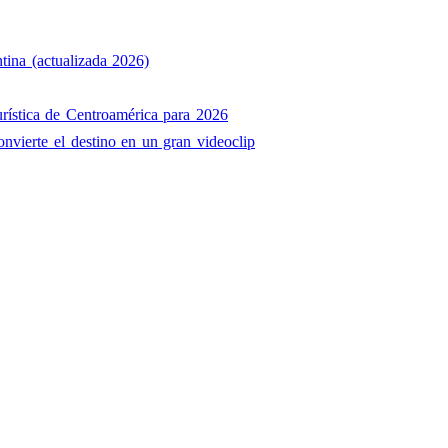
tina (actualizada 2026)
rística de Centroamérica para 2026
onvierte el destino en un gran videoclip