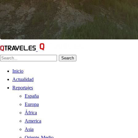
Search
Inicio
Actualidad
Reportajes
España
Europa
África
America
Asia
Oriente Medio