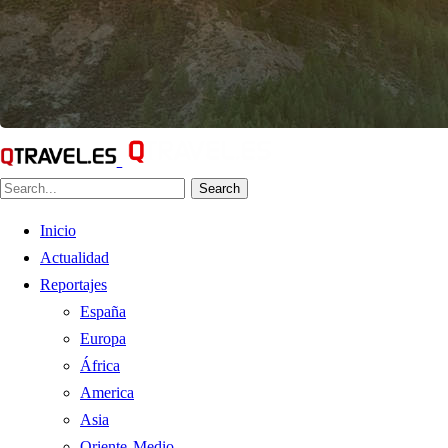
Search
Inicio
Actualidad
Reportajes
España
Europa
África
America
Asia
Oriente Medio