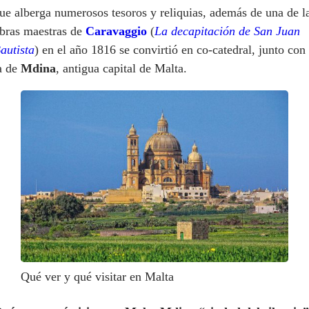
ue alberga numerosos tesoros y reliquias, además de una de l
bras maestras de
Caravaggio
(
La decapitación de San Juan
autista
) en el año 1816 se convirtió en co-catedral, junto con
a de
Mdina
, antigua capital de Malta.
Qué ver y qué visitar en Malta