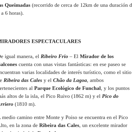
as Queimadas
(recorrido de cerca de 12km de una duración 
 a 6 horas).
MIRADORES ESPECTACULARES
e igual manera, el
Ribeiro Frio
– El
Mirador de los
alcones
cuenta con unas vistas fantásticas: en ese paseo se
ncuentran varias localidades de interés turístico, como el sitio
de
Ribeira das Cales
y el
Chão da Lagoa
, ambos
ertenecientes al
Parque Ecológico de Funchal
, y los puntos
ás altos de la isla, el Pico Ruivo (1862 m) y el
Pico do
rriero
(1810 m).
 medio camino entre Monte y Poiso se encuentra en el Pico
lto, en la zona de
Ribeira das Cales
, un excelente mirador