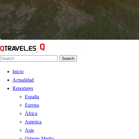
Search
Inicio
Actualidad
Reportajes
España
Europa
África
America
Asia
Oriente Medio