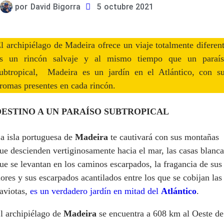
por
David Bigorra
5 octubre 2021
l archipiélago de Madeira ofrece un viaje totalmente diferen
s un rincón salvaje y al mismo tiempo que un paraí
ubtropical, Madeira es un jardín en el Atlántico, con s
romas presentes en cada rincón.
DESTINO A UN PARAÍSO SUBTROPICAL
a isla portuguesa de
Madeira
te cautivará con sus montañas
ue descienden vertiginosamente hacia el mar, las casas blanca
ue se levantan en los caminos escarpados, la fragancia de sus
lores y sus escarpados acantilados entre los que se cobijan las
aviotas,
es un verdadero jardín en mitad del
Atlántico
.
l archipiélago de
Madeira
se encuentra a 608 km al Oeste de