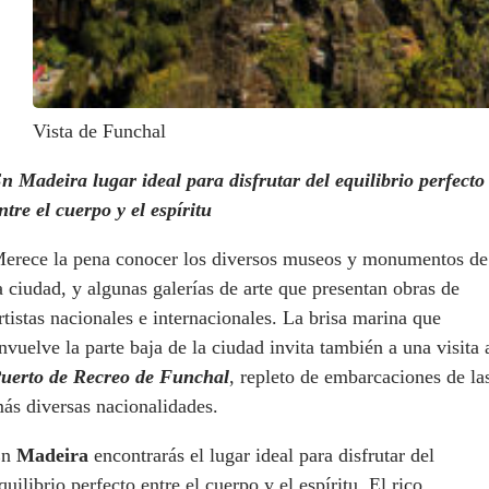
Vista de Funchal
n Madeira lugar ideal para disfrutar del equilibrio perfecto
ntre el cuerpo y el espíritu
erece la pena conocer los diversos museos y monumentos de
a ciudad, y algunas galerías de arte que presentan obras de
rtistas nacionales e internacionales. La brisa marina que
nvuelve la parte baja de la ciudad invita también a una visita 
uerto de Recreo de Funchal
, repleto de embarcaciones de la
ás diversas nacionalidades.
En
Madeira
encontrarás el lugar ideal para disfrutar del
quilibrio perfecto entre el cuerpo y el espíritu. El rico