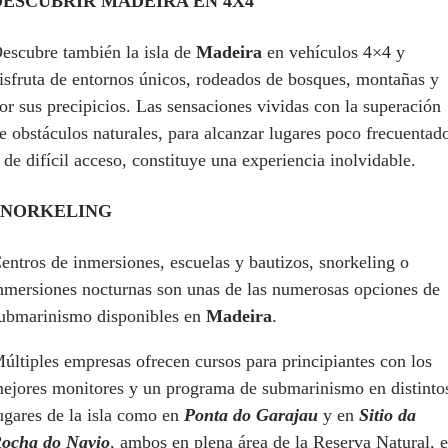
DESCUBRIR MADEIRA EN 4X4
escubre también la isla de
Madeira
en vehículos 4×4 y
isfruta de entornos únicos, rodeados de bosques, montañas y
or sus precipicios. Las sensaciones vividas con la superación
e obstáculos naturales, para alcanzar lugares poco frecuentad
 de difícil acceso, constituye una experiencia inolvidable.
SNORKELING
entros de inmersiones, escuelas y bautizos, snorkeling o
nmersiones nocturnas son unas de las numerosas opciones de
ubmarinismo disponibles en
Madeira
.
últiples empresas ofrecen cursos para principiantes con los
ejores monitores y un programa de submarinismo en distinto
ugares de la isla como en
Ponta do Garajau
y en
Sitio da
ocha do Navio
, ambos en plena área de la Reserva Natural, 