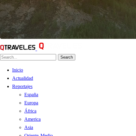
Search
Inicio
Actualidad
Reportajes
España
Europa
África
America
Asia
Oriente Medio