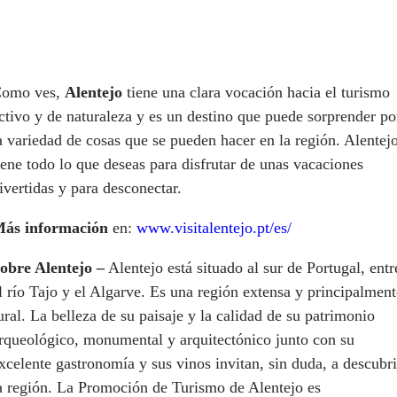
omo ves,
Alentejo
tiene una clara vocación hacia el turismo
ctivo y de naturaleza y es un destino que puede sorprender po
a variedad de cosas que se pueden hacer en la región. Alentej
iene todo lo que deseas para disfrutar de unas vacaciones
ivertidas y para desconectar.
ás información
en:
www.visitalentejo.pt/es/
obre Alentejo –
Alentejo está situado al sur de Portugal, entr
l río Tajo y el Algarve. Es una región extensa y principalment
ural. La belleza de su paisaje y la calidad de su patrimonio
rqueológico, monumental y arquitectónico junto con su
xcelente gastronomía y sus vinos invitan, sin duda, a descubri
a región. La Promoción de Turismo de Alentejo es