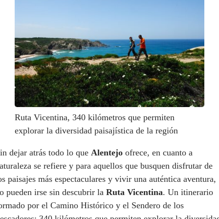
Ruta Vicentina, 340 kilómetros que permiten
explorar la diversidad paisajística de la región
in dejar atrás todo lo que
Alentejo
ofrece, en cuanto a
aturaleza se refiere y para aquellos que busquen disfrutar de
os paisajes más espectaculares y vivir una auténtica aventura,
o pueden irse sin descubrir la
Ruta Vicentina
. Un itinerario
ormado por el Camino Histórico y el Sendero de los
escadores: 340 kilómetros que permiten explorar la diversida