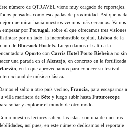
Este número de QTRAVEL viene muy cargado de reportajes.
Todos pensados como escapadas de proximidad. Así que nada
mejor que mirar hacia nuestros vecinos más cercanos. Vamos
a empezar por
Portugal
, sobre el que ofrecemos tres visiones
distintas: por un lado, la incombustible capital,
Lisboa
de la
mano de
Bluesock Hostels
. Luego damos el salto a la
encantadora
Oporto
con
Carris Hotel Porto Riebeira
no sin
hacer una parada en el
Alentejo
, en concreto en la fortificada
Marvão
, en la que aprovechamos para conocer su festival
internacional de música clásica.
Damos el salto a otro país vecino,
Francia
, para escaparnos a
su villa marinera de
Sète
y luego subir hasta
Futuroscope
para soñar y explorar el mundo de otro modo.
Como nuestros lectores saben, las islas, son una de nuestras
debilidades, así pues, en este número dedicamos el reportaje