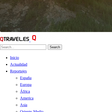
Search
Inicio
Actualidad
Reportajes
España
Europa
África
America
Asia
Oriente Medio