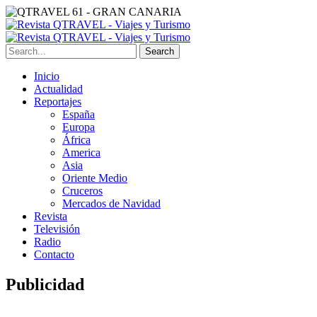
Search
Inicio
Actualidad
Reportajes
España
Europa
África
America
Asia
Oriente Medio
Cruceros
Mercados de Navidad
Revista
Televisión
Radio
Contacto
Publicidad