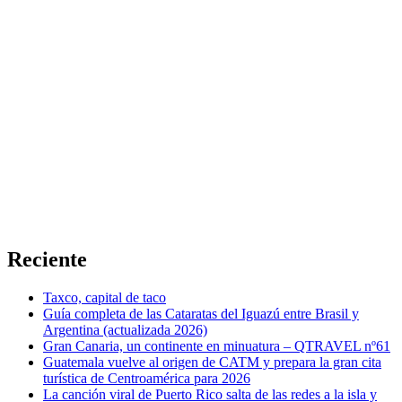
Reciente
Taxco, capital de taco
Guía completa de las Cataratas del Iguazú entre Brasil y
Argentina (actualizada 2026)
Gran Canaria, un continente en minuatura – QTRAVEL nº61
Guatemala vuelve al origen de CATM y prepara la gran cita
turística de Centroamérica para 2026
La canción viral de Puerto Rico salta de las redes a la isla y