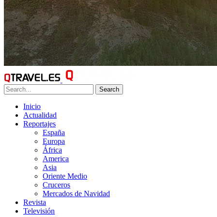
Search
Inicio
Actualidad
Reportajes
España
Europa
África
America
Asia
Oriente Medio
Cruceros
Mercados de Navidad
Revista
Televisión