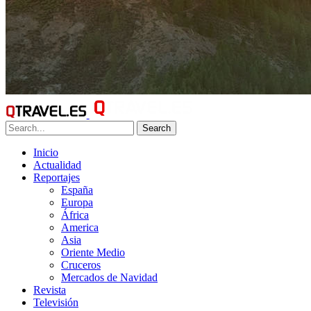
Search
Inicio
Actualidad
Reportajes
España
Europa
África
America
Asia
Oriente Medio
Cruceros
Mercados de Navidad
Revista
Televisión