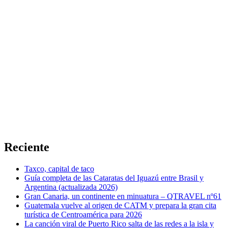
Reciente
Taxco, capital de taco
Guía completa de las Cataratas del Iguazú entre Brasil y
Argentina (actualizada 2026)
Gran Canaria, un continente en minuatura – QTRAVEL nº61
Guatemala vuelve al origen de CATM y prepara la gran cita
turística de Centroamérica para 2026
La canción viral de Puerto Rico salta de las redes a la isla y