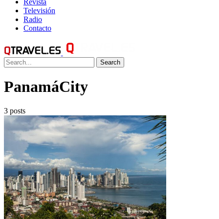
Revista
Televisión
Radio
Contacto
Search
PanamáCity
3 posts