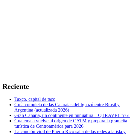
Reciente
Taxco, capital de taco
Guía completa de las Cataratas del Iguazú entre Brasil y
Argentina (actualizada 2026)
Gran Canaria, un continente en minuatura – QTRAVEL nº61
Guatemala vuelve al origen de CATM y prepara la gran cita
turística de Centroamérica para 2026
La canción viral de Puerto Rico salta de las redes a la isla y