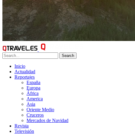
Search
Inicio
Actualidad
Reportajes
España
Europa
África
America
Asia
Oriente Medio
Cruceros
Mercados de Navidad
Revista
Televisión